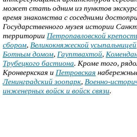
может стать одним из пунктов экскур
время знакомства с соседними достоп
Государственного музея истории Санк
территории
Петропавловской крепост
сбором
,
Великокняжеской усыпальницей
Ботным домом
,
Гауптвахтой
,
Коменда
Трубецкого бастиона
. Кроме того, ряд
Кронверкская и
Петровская
набережны
Ленинградский зоопарк
,
Военно-историч
инженерных войск и войск связи
.