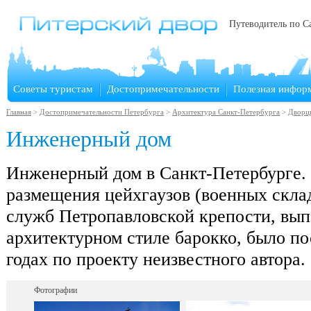
Путеводитель по С
Советы туристам
Достопримечательности
Полезная инфор
Главная
>
Достопримечательности Петербурга
>
Архитектура Санкт-Петербурга
>
Дворц
Инженерный дом
Инженерный дом в Санкт-Петербурге.
размещения цейхгаузов (военных скла
служб Петропавловской крепости, вып
архитектурном стиле барокко, было по
годах по проекту неизвестного автора.
Фотографии