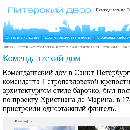
Путеводитель по С
Советы туристам
Достопримечательности
Полезная инфор
Главная
>
Достопримечательности Петербурга
>
Архитектура Санкт-Петербурга
>
Дворц
Комендантский дом
Комендантский дом в Санкт-Петербург
коменданта Петропавловской крепости
архитектурном стиле барокко, был пос
по проекту Христиана де Марина, в 17
пристроили одноэтажный флигель.
Фотографии