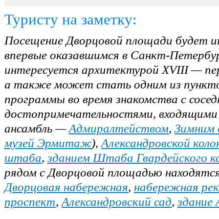
Туристу на заметку:
Посещение Дворцовой площади будет и
впервые оказавшимся в Санкт-Петербур
интересуется архитектурой XVIII — пер
а также может стать одним из пункто
программы во время знакомства с сосе
достопримечательностями, входящими
ансамбль —
Адмиралтейством
,
Зимним 
музей Эрмитаж
),
Александровской коло
штаба
,
зданием Штаба Гвардейского к
рядом с Дворцовой площадью находятс
Дворцовая набережная
,
набережная ре
проспект
,
Александровский сад
,
здание 