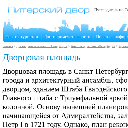
Путеводитель по С
Советы туристам
Достопримечательности
Полезная инфор
Главная
>
Достопримечательности Петербурга
>
Архитектура Санкт-Петербурга
>
Архит
Дворцовая площадь
Дворцовая площадь в Санкт-Петербург
города и архитектурный ансамбль, с
дворцом, зданием Штаба Гвардейского
Главного штаба с Триумфальной аркой
колонной. Основу нынешней планиров
начинающейся от Адмиралтейства, за
Петр I в 1721 году. Однако, план рек