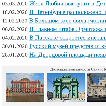
Женя Любич выступит в Детском театре с
03.03.2020
В Петербурге расположено поч
18.02.2020
В Большом зале филармонии сыгра
11.02.2020
В Главном штабе Эрмитажа пройдет выс
06.02.2020
В Пассаже откроется инсталляц
04.02.2020
Русский музей представил выстав
30.01.2020
На Дворцовой площади появилась интерактивная выставка военной техники, посвященна
28.01.2020
Достопримечательности Санкт-Пе