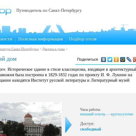
Путеводитель по Санкт-Петербургу
ьности
Полезная информация
Подбор отеля
ектура Санкт-Петербурга
>
Дворцы и дома
>
ий дом
Поделиться
ге. Историческое здание в стиле классицизма, входящее в архитектурны
Таможня была построена в 1829-1832 годах по проекту И. Ф. Лукини на
здании находятся Институт русской литературы и Литературный музей
Часы работы:
внешний осмотр — круглосуточно
Доступ:
свободный