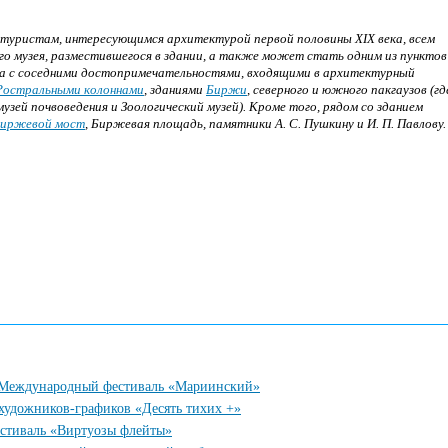
туристам, интересующимся архитектурой первой половины XIX века, всем
 музея, разместившегося в здании, а также может стать одним из пунктов
ва с соседними достопримечательностями, входящими в архитектурный
Ростральными колоннами
, зданиями
Биржи
, северного и южного пакгаузов (гд
ей почвоведения и Зоологический музей). Кроме того, рядом со зданием
иржевой мост
, Биржевая площадь, памятники А. С. Пушкину и И. П. Павлову.
у Международный фестиваль «Мариинский»
 художников-графиков «Десять тихих +»
естиваль «Виртуозы флейты»