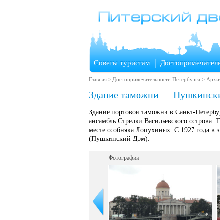
Советы туристам
Достопримечател
Главная
>
Достопримечательности Петербурга
>
Архит
Здание таможни — Пушкинск
Здание портовой таможни в Санкт-Петербур
ансамбль Стрелки Васильевского острова. 
месте особняка Лопухиных. С 1927 года в 
(Пушкинский Дом).
Фотографии