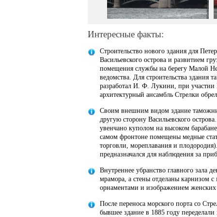
Интересные факты:
Строительство нового здания для Пете
Васильевского острова и развитием гру
помещения службы на берегу Малой Не
ведомства. Для строительства здания 
разработал И. Ф. Лукини, при участии 
архитектурный ансамбль Стрелки обре
Своим внешним видом здание таможни 
другую сторону Васильевского острова
увенчано куполом на высоком барабане
самом фронтоне помещены медные стат
торговли, мореплавания и плодородия).
предназначался для наблюдения за пр
Внутреннее убранство главного зала д
мрамора, а стены отделаны карнизом с
орнаментами и изображением женских 
После переноса морского порта со Стре
бывшее здание в 1885 году переделали