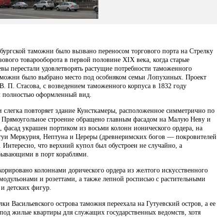
рбургской таможни было вызвано переносом торгового порта на Стрелку
зового товарооборота в первой половине XIX века, когда старые
вы перестали удовлетворять растущие потребности таможенного
таможни было выбрано место под особняком семьи Лопухиных. Проект
В. П. Стасова, с возведением таможенного корпуса в 1832 году
л полностью оформленный вид.
слегка повторяет здание Кунсткамеры, расположенное симметрично по
. Прямоугольное строение обращено главным фасадом на Малую Неву и
, фасад украшен портиком из восьми колонн ионического ордера, на
уи Меркурия, Нептуна и Цереры (древнеримских богов — покровителей
 Интересно, что верхний купол был обустроен не случайно, а
ибывающими в порт кораблями.
екорировано колоннами дорического ордера из желтого искусственного
 модульонами и розеттами, а также лепной росписью с растительными
и детских фигур.
лки Васильевского острова таможня переехала на Гутуевский остров, а ее
 под жилые квартиры для служащих государственных ведомств, хотя