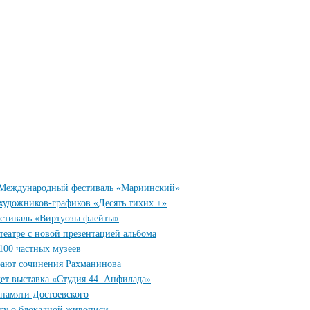
у Международный фестиваль «Мариинский»
 художников-графиков «Десять тихих +»
естиваль «Виртуозы флейты»
еатре с новой презентацией альбома
100 частных музеев
рают сочинения Рахманинова
ет выставка «Студия 44. Анфилада»
 памяти Достоевского
вку о блокадной живописи