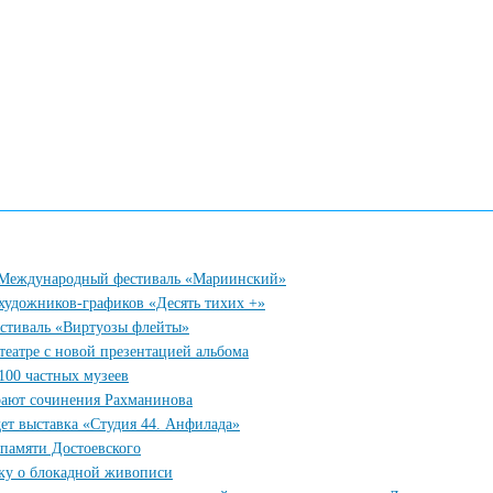
у Международный фестиваль «Мариинский»
 художников-графиков «Десять тихих +»
естиваль «Виртуозы флейты»
еатре с новой презентацией альбома
100 частных музеев
рают сочинения Рахманинова
ет выставка «Студия 44. Анфилада»
 памяти Достоевского
вку о блокадной живописи