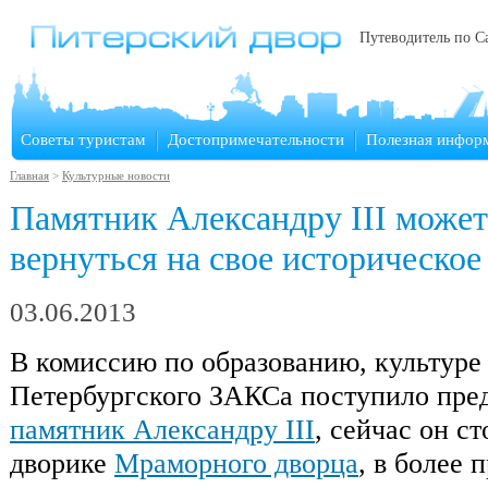
Путеводитель по С
Советы туристам
Достопримечательности
Полезная инфор
Главная
>
Культурные новости
Памятник Александру III может
вернуться на свое историческое
03.06.2013
В комиссию по образованию, культуре 
Петербургского ЗАКСа поступило пре
памятник Александру III
, сейчас он с
дворике
Мраморного дворца
, в более 