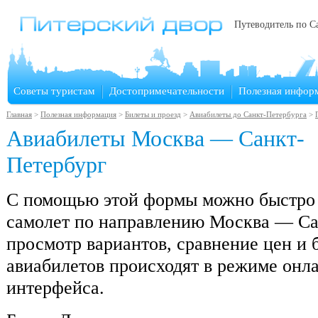
Путеводитель по С
Советы туристам
Достопримечательности
Полезная инфор
Главная
>
Полезная информация
>
Билеты и проезд
>
Авиабилеты до Санкт-Петербурга
>
Авиабилеты Москва — Санкт-
Петербург
С помощью этой формы можно быстро 
самолет по направлению Москва — Са
просмотр вариантов, сравнение цен и
авиабилетов происходят в режиме онл
интерфейса.