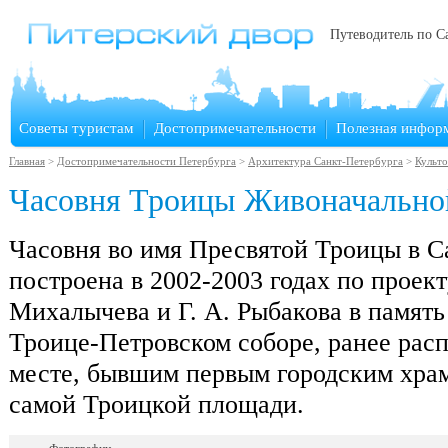
Путеводитель по С
Советы туристам
Достопримечательности
Полезная инфор
Главная
>
Достопримечательности Петербурга
>
Архитектура Санкт-Петербурга
>
Культ
Часовня Троицы Живоначально
Часовня во имя Пресвятой Троицы в С
построена в 2002-2003 годах по проект
Михалычева и Г. А. Рыбакова в памят
Троице-Петровском соборе, ранее рас
месте, бывшим первым городским хра
самой Троицкой площади.