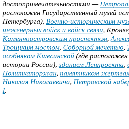
достопримечательностями —
Петропа
расположен Государственный музей ис
Петербурга),
Военно-историческим муз
инженерных войск и войск связи
, Кронв
Каменноостровским проспектом
,
Алекс
Троицким мостом
,
Соборной мечетью
,
особняком Кшесинской
(где расположен
истории России),
зданием Ленпроекта
,
Политкаторжан
,
памятником жертва
Николая Николаевича
,
Петровской наб
I
.