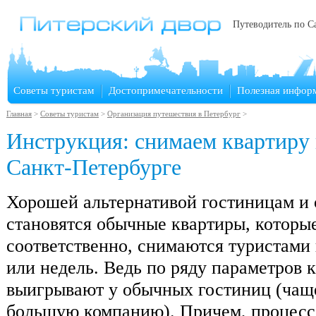
Путеводитель по С
Советы туристам
Достопримечательности
Полезная инфор
Главная
>
Советы туристам
>
Организация путешествия в Петербург
>
Инструкция: снимаем квартиру 
Санкт-Петербурге
Хорошей альтернативой гостиницам и 
становятся обычные квартиры, которые
соответственно, снимаются туристами 
или недель. Ведь по ряду параметров 
выигрывают у обычных гостиниц (чаще
большую компанию). Причем, процесс