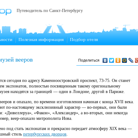
Путеводитель по Санкт-Петербургу
ьности
Полезная информация
Подбор отеля
музей вееров
Поделиться
ся сегодня по адресу Каменноостровский проспект, 73-75. Он станет
ием экспонатов, полностью посвященным такому оригинальному
 музея находятся за границей — один в Лондоне, другой в Париже.
ееров и опахало, по времени изготовления начиная с конца XVII века.
еют по-настоящему эксклюзивный характер — во-первых, они были
 «Дювеллеруа», «Факон», «Александер», а во-вторых, они некогда
имер, веер-опахало митрополита Иова.
но под стать экспонатам и прекрасно передает атмосферу XIX века —
ошный стиль
петербургских дворцов
.