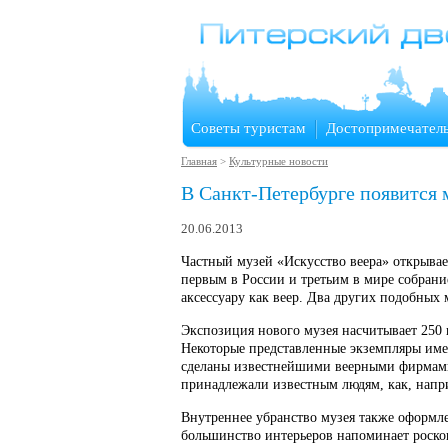
Советы туристам
Достопримечател
Главная
>
Культурные новости
В Санкт-Петербурге появится 
20.06.2013
Частный музей «Искусство веера» открывает
первым в России и третьим в мире собран
аксессуару как веер. Два других подобных
Экспозиция нового музея насчитывает 250 в
Некоторые представленные экземпляры им
сделаны известнейшими веерными фирмами:
принадлежали известным людям, как, напр
Внутреннее убранство музея также оформле
большинство интерьеров напоминает роск