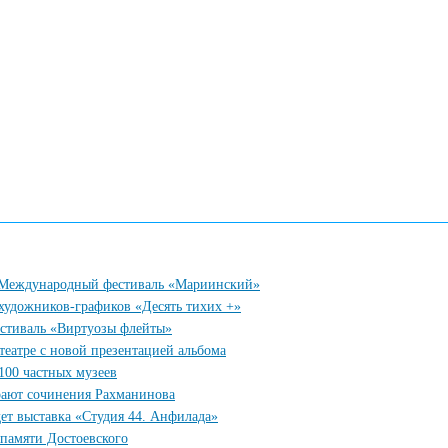
у Международный фестиваль «Мариинский»
 художников-графиков «Десять тихих +»
естиваль «Виртуозы флейты»
еатре с новой презентацией альбома
100 частных музеев
рают сочинения Рахманинова
ет выставка «Студия 44. Анфилада»
 памяти Достоевского