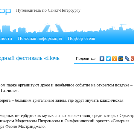
Путеводитель по Санкт-Петербургу
ьности
Полезная информация
Подбор отеля
одный фестиваль «Ночь
Поделиться
вом парке организуют яркое и необычное событие на открытом воздухе –
 Гатчине».
берега – большим зрительным залом, где будет звучать классическая
улярных петербургских музыкальных коллективов, среди которых Оркест
рижером Модестасом Питренасом и Симфонический оркестр «Северная
ра Фабио Мастранджело.