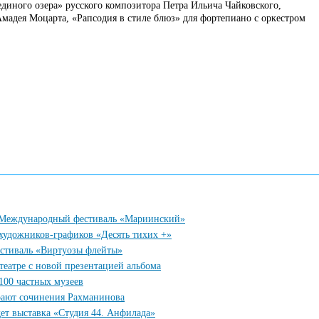
единого озера» русского композитора Петра Ильича Чайковского,
мадея Моцарта, «Рапсодия в стиле блюз» для фортепиано с оркестром
у Международный фестиваль «Мариинский»
 художников-графиков «Десять тихих +»
естиваль «Виртуозы флейты»
еатре с новой презентацией альбома
100 частных музеев
рают сочинения Рахманинова
ет выставка «Студия 44. Анфилада»