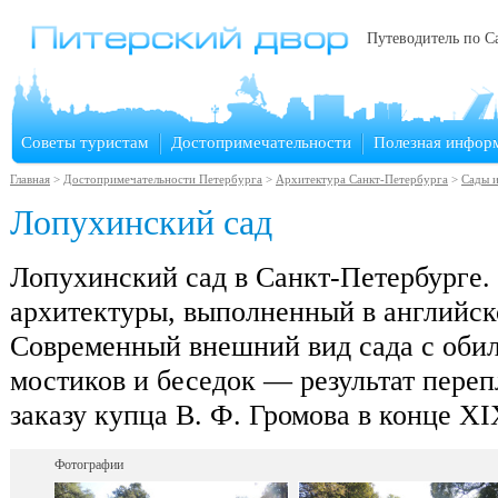
Путеводитель по С
Советы туристам
Достопримечательности
Полезная инфор
Главная
>
Достопримечательности Петербурга
>
Архитектура Санкт-Петербурга
>
Сады и
Лопухинский сад
Лопухинский сад в Санкт-Петербурге
архитектуры, выполненный в английск
Современный внешний вид сада с обил
мостиков и беседок — результат переп
заказу купца В. Ф. Громова в конце XI
Фотографии