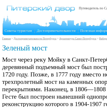
Путеводитель по С
Советы туристам
Достопримечательности
Полезная инфор
Главная
>
Достопримечательности Петербурга
>
Архитектура Санкт-Петербурга
>
Набер
Зеленый мост
Мост через реку Мойку в Санкт-Петер
деревянный подъемный мост был постр
1720 году. Позже, в 1777 году вместо н
трехпролетный мост на каменных опо
перекрытиями. Наконец, в 1806—1808 г
Гесте был построен нынешний однопр
реконструкцию которого в 1904-1907 г